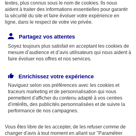
textes, plus connus sous le nom de
cookies
. Ils nous
aident à traiter des informations essentielles pour garantir
la sécurité du site et faire évoluer votre expérience en
ligne, dans le respect de votre vie privée.
Les limites pour la couverture de la perte d’emploi
Partagez vos attentes
sont de 1,875 % du bénéfice imposable limité à 8
Soyez toujours plus satisfait en acceptant les
cookies
de
fois le PASS ou si plus favorable, 2,5 % du PASS.
mesure d’audience et d’avis utilisateurs qui nous aident à
faire évoluer nos offres et nos services.
Par ailleurs, dans le cadre des contrats retraite
Madelin,
l’épargne est bloquée
jusqu’à la retraite
Enrichissez votre expérience
(sauf quelques cas exceptionnels) et la sortie se fait
Naviguez selon vos préférences avec les
cookies et
obligatoirement
en rente
(sauf exceptions).
traceurs
marketing et de personnalisation qui nous
permettent d'afficher du contenu adapté à vos centres
d'intérêts, des publicités personnalisées et de suivre la
En outre, à la retraite, la rente perçue chaque
performance de nos campagnes.
année, sera imposable dans la catégorie des
pensions. Elle supporte également des
Vous êtes libre de les accepter, de les refuser comme de
prélèvements sociaux aux taux en vigueur au jour
changer d'avis à tout moment en allant sur
"Paramétrer