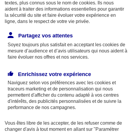
textes, plus connus sous le nom de
cookies
. Ils nous
aident à traiter des informations essentielles pour garantir
la sécurité du site et faire évoluer votre expérience en
ligne, dans le respect de votre vie privée.
Les limites pour la couverture de la perte d’emploi
Partagez vos attentes
sont de 1,875 % du bénéfice imposable limité à 8
Soyez toujours plus satisfait en acceptant les
cookies
de
fois le PASS ou si plus favorable, 2,5 % du PASS.
mesure d’audience et d’avis utilisateurs qui nous aident à
faire évoluer nos offres et nos services.
Par ailleurs, dans le cadre des contrats retraite
Madelin,
l’épargne est bloquée
jusqu’à la retraite
Enrichissez votre expérience
(sauf quelques cas exceptionnels) et la sortie se fait
Naviguez selon vos préférences avec les
cookies et
obligatoirement
en rente
(sauf exceptions).
traceurs
marketing et de personnalisation qui nous
permettent d'afficher du contenu adapté à vos centres
d'intérêts, des publicités personnalisées et de suivre la
En outre, à la retraite, la rente perçue chaque
performance de nos campagnes.
année, sera imposable dans la catégorie des
pensions. Elle supporte également des
Vous êtes libre de les accepter, de les refuser comme de
prélèvements sociaux aux taux en vigueur au jour
changer d'avis à tout moment en allant sur
"Paramétrer