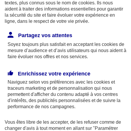
textes, plus connus sous le nom de
cookies
. Ils nous
aident à traiter des informations essentielles pour garantir
la sécurité du site et faire évoluer votre expérience en
ligne, dans le respect de votre vie privée.
Les limites pour la couverture de la perte d’emploi
Partagez vos attentes
sont de 1,875 % du bénéfice imposable limité à 8
Soyez toujours plus satisfait en acceptant les
cookies
de
fois le PASS ou si plus favorable, 2,5 % du PASS.
mesure d’audience et d’avis utilisateurs qui nous aident à
faire évoluer nos offres et nos services.
Par ailleurs, dans le cadre des contrats retraite
Madelin,
l’épargne est bloquée
jusqu’à la retraite
Enrichissez votre expérience
(sauf quelques cas exceptionnels) et la sortie se fait
Naviguez selon vos préférences avec les
cookies et
obligatoirement
en rente
(sauf exceptions).
traceurs
marketing et de personnalisation qui nous
permettent d'afficher du contenu adapté à vos centres
d'intérêts, des publicités personnalisées et de suivre la
En outre, à la retraite, la rente perçue chaque
performance de nos campagnes.
année, sera imposable dans la catégorie des
pensions. Elle supporte également des
Vous êtes libre de les accepter, de les refuser comme de
prélèvements sociaux aux taux en vigueur au jour
changer d'avis à tout moment en allant sur
"Paramétrer