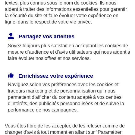
textes, plus connus sous le nom de
cookies
. Ils nous
aident à traiter des informations essentielles pour garantir
la sécurité du site et faire évoluer votre expérience en
ligne, dans le respect de votre vie privée.
Les limites pour la couverture de la perte d’emploi
Partagez vos attentes
sont de 1,875 % du bénéfice imposable limité à 8
Soyez toujours plus satisfait en acceptant les
cookies
de
fois le PASS ou si plus favorable, 2,5 % du PASS.
mesure d’audience et d’avis utilisateurs qui nous aident à
faire évoluer nos offres et nos services.
Par ailleurs, dans le cadre des contrats retraite
Madelin,
l’épargne est bloquée
jusqu’à la retraite
Enrichissez votre expérience
(sauf quelques cas exceptionnels) et la sortie se fait
Naviguez selon vos préférences avec les
cookies et
obligatoirement
en rente
(sauf exceptions).
traceurs
marketing et de personnalisation qui nous
permettent d'afficher du contenu adapté à vos centres
d'intérêts, des publicités personnalisées et de suivre la
En outre, à la retraite, la rente perçue chaque
performance de nos campagnes.
année, sera imposable dans la catégorie des
pensions. Elle supporte également des
Vous êtes libre de les accepter, de les refuser comme de
prélèvements sociaux aux taux en vigueur au jour
changer d'avis à tout moment en allant sur
"Paramétrer