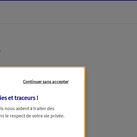
r
Votre tarification
Continuer sans accepter
ies et traceurs
!
 Ils nous aident à traiter des
ns le respect de votre vie privée.
 de devis.