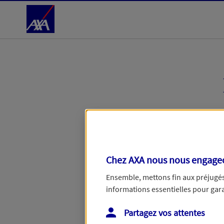
Accéder au Contenu
Étape en cours :
Votre entreprise
Chez AXA nous nous engageon
Retrouvons votre en
Ensemble, mettons fin aux préjugés 
informations essentielles pour garan
Avec votre numéro de SIRET, no
Partagez vos attentes