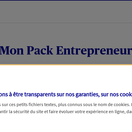
Mon Pack Entrepreneu
Votre local
Vos coordonnées
s à être transparents sur nos garanties, sur nos
cook
treprise avec votre numéro de SIRET
sur ces petits fichiers textes, plus connus sous le nom de
cookies
.
tir la sécurité du site et faire évoluer votre expérience en ligne, da
us pouvons vous faire gagner du temps dans votre demande