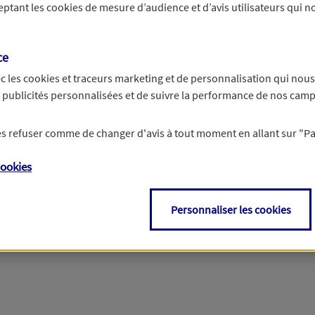
ceptant les
cookies
de mesure d’audience et d’avis utilisateurs qui no
14 chiffres.
ce
c les
cookies et traceurs
marketing et de personnalisation qui nous
es publicités personnalisées et de suivre la performance de nos cam
 les refuser comme de changer d'avis à tout moment en allant sur
"P
ookies
Personnaliser les cookies
roits sur les informations vous concernant. Pour plus d'inf