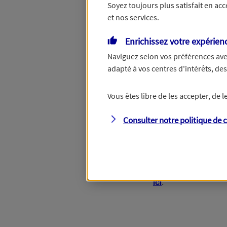
Soyez toujours plus satisfait en ac
et nos services.
Le numéro de SIRET est constitué de 
Enrichissez votre expérien
Continuer sans numéro de SIRET
Naviguez selon vos préférences ave
adapté à vos centres d'intérêts, d
Vous êtes libre de les accepter, de
Étape suivante
Consulter notre politique de
c
Vous disposez de d
ici
.