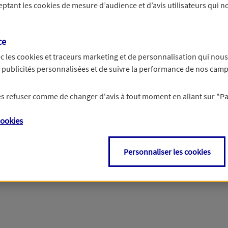
ceptant les
cookies
de mesure d’audience et d’avis utilisateurs qui no
14 chiffres.
ce
c les
cookies et traceurs
marketing et de personnalisation qui nous
es publicités personnalisées et de suivre la performance de nos cam
 les refuser comme de changer d'avis à tout moment en allant sur
"P
ookies
Personnaliser les cookies
roits sur les informations vous concernant. Pour plus d'inf