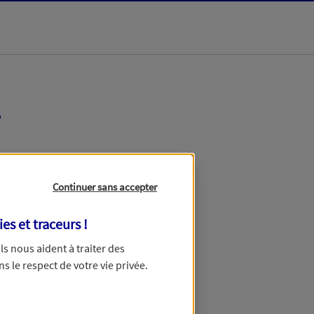
r
Votre tarification
Continuer sans accepter
ies et traceurs
!
 Ils nous aident à traiter des
ns le respect de votre vie privée.
 de devis.