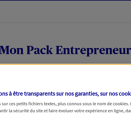
Mon Pack Entrepreneu
Votre local
Vos coordonnées
s à être transparents sur nos garanties, sur nos
cook
treprise avec votre numéro de SIRET
sur ces petits fichiers textes, plus connus sous le nom de
cookies
.
tir la sécurité du site et faire évoluer votre expérience en ligne, da
us pouvons vous faire gagner du temps dans votre demande