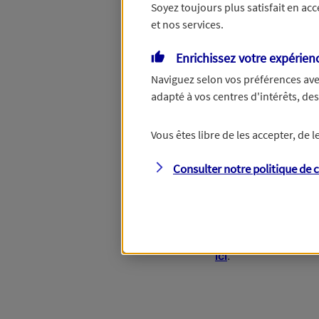
Soyez toujours plus satisfait en ac
et nos services.
Le numéro de SIRET est constitué de 
Enrichissez votre expérien
Continuer sans numéro de SIRET
Naviguez selon vos préférences ave
adapté à vos centres d'intérêts, d
Vous êtes libre de les accepter, de
Étape suivante
Consulter notre politique de
c
Vous disposez de d
ici
.