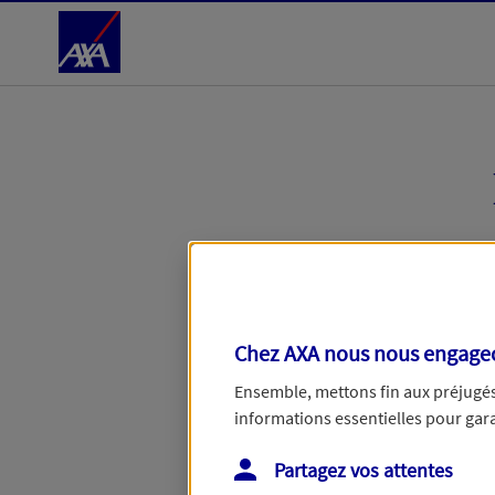
Accéder au Contenu
Étape en cours :
Votre entreprise
Chez AXA nous nous engageon
Retrouvons votre en
Ensemble, mettons fin aux préjugés 
informations essentielles pour garan
Avec votre numéro de SIRET, no
Partagez vos attentes