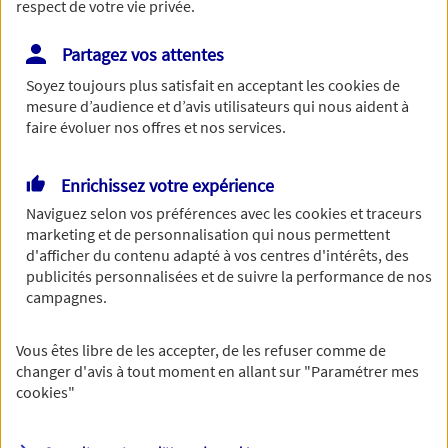
respect de votre vie privée.
Partagez vos attentes
Soyez toujours plus satisfait en acceptant les
cookies
de
Le numéro de SIRET est constitué de 14 chiffres.
mesure d’audience et d’avis utilisateurs qui nous aident à
Continuer sans numéro de SIRET
faire évoluer nos offres et nos services.
Vous disposez de droits sur les informations
Enrichissez votre expérience
vous concernant. Pour plus
Naviguez selon vos préférences avec les
cookies et traceurs
marketing et de personnalisation qui nous permettent
d'informations,
cliquez ici
.
d'afficher du contenu adapté à vos centres d'intérêts, des
publicités personnalisées et de suivre la performance de nos
campagnes.
Vous êtes libre de les accepter, de les refuser comme de
changer d'avis à tout moment en allant sur
"Paramétrer mes
cookies
"