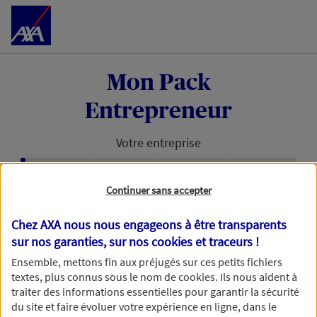
Accéder au Contenu
Mon Pack
Entrepreneur
Votre entreprise
Étape en cours :
Continuer sans accepter
Retrouvons votre entreprise avec
votre numéro de SIRET
Chez AXA nous nous engageons à être transparents
sur nos garanties, sur nos
cookies et traceurs
!
Avec votre numéro de SIRET, nous pouvons vous
Ensemble, mettons fin aux préjugés sur ces petits fichiers
faire gagner du temps dans votre demande de
textes, plus connus sous le nom de
cookies
. Ils nous aident à
devis.
traiter des informations essentielles pour garantir la sécurité
du site et faire évoluer votre expérience en ligne, dans le