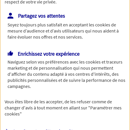
respect de votre vie privée.
Partagez vos attentes
Soyez toujours plus satisfait en acceptant les
cookies
de
Le numéro de SIRET est constitué de 14 chiffres.
mesure d’audience et d’avis utilisateurs qui nous aident à
Continuer sans numéro de SIRET
faire évoluer nos offres et nos services.
Vous disposez de droits sur les informations
Enrichissez votre expérience
vous concernant. Pour plus
Naviguez selon vos préférences avec les
cookies et traceurs
marketing et de personnalisation qui nous permettent
d'informations,
cliquez ici
.
d'afficher du contenu adapté à vos centres d'intérêts, des
publicités personnalisées et de suivre la performance de nos
campagnes.
Vous êtes libre de les accepter, de les refuser comme de
changer d'avis à tout moment en allant sur
"Paramétrer mes
cookies
"