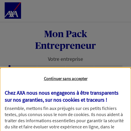
Accéder au Contenu
Mon Pack
Entrepreneur
Votre entreprise
Étape en cours :
Continuer sans accepter
Retrouvons votre entreprise avec
votre numéro de SIRET
Chez AXA nous nous engageons à être transparents
sur nos garanties, sur nos
cookies et traceurs
!
Avec votre numéro de SIRET, nous pouvons vous
Ensemble, mettons fin aux préjugés sur ces petits fichiers
faire gagner du temps dans votre demande de
textes, plus connus sous le nom de
cookies
. Ils nous aident à
devis.
traiter des informations essentielles pour garantir la sécurité
du site et faire évoluer votre expérience en ligne, dans le