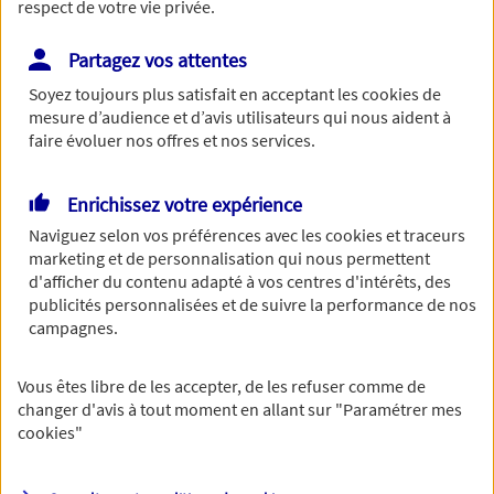
respect de votre vie privée.
Partagez vos attentes
Soyez toujours plus satisfait en acceptant les
cookies
de
Le numéro de SIRET est constitué de 14 chiffres.
mesure d’audience et d’avis utilisateurs qui nous aident à
Continuer sans numéro de SIRET
faire évoluer nos offres et nos services.
Vous disposez de droits sur les informations
Enrichissez votre expérience
vous concernant. Pour plus
Naviguez selon vos préférences avec les
cookies et traceurs
marketing et de personnalisation qui nous permettent
d'informations,
cliquez ici
.
d'afficher du contenu adapté à vos centres d'intérêts, des
publicités personnalisées et de suivre la performance de nos
campagnes.
Vous êtes libre de les accepter, de les refuser comme de
changer d'avis à tout moment en allant sur
"Paramétrer mes
cookies
"