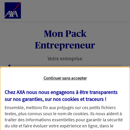
Accéder au Contenu
Mon Pack
Entrepreneur
Votre entreprise
Étape en cours :
Continuer sans accepter
Retrouvons votre entreprise avec
votre numéro de SIRET
Chez AXA nous nous engageons à être transparents
sur nos garanties, sur nos
cookies et traceurs
!
Avec votre numéro de SIRET, nous pouvons vous
Ensemble, mettons fin aux préjugés sur ces petits fichiers
faire gagner du temps dans votre demande de
textes, plus connus sous le nom de
cookies
. Ils nous aident à
devis.
traiter des informations essentielles pour garantir la sécurité
du site et faire évoluer votre expérience en ligne, dans le