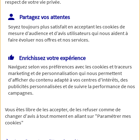
respect de votre vie privée.
Partagez vos attentes
Soyez toujours plus satisfait en acceptant les
cookies
de
Le numéro de SIRET est constitué de 14 chiffres.
mesure d’audience et d’avis utilisateurs qui nous aident à
Continuer sans numéro de SIRET
faire évoluer nos offres et nos services.
Vous disposez de droits sur les informations
Enrichissez votre expérience
vous concernant. Pour plus
Naviguez selon vos préférences avec les
cookies et traceurs
marketing et de personnalisation qui nous permettent
d'informations,
cliquez ici
.
d'afficher du contenu adapté à vos centres d'intérêts, des
publicités personnalisées et de suivre la performance de nos
campagnes.
Vous êtes libre de les accepter, de les refuser comme de
changer d'avis à tout moment en allant sur
"Paramétrer mes
cookies
"