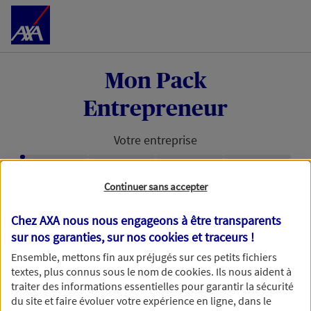
Accéder au Contenu
Mon Pack
Entrepreneur
Votre entreprise
Étape en cours :
Continuer sans accepter
Retrouvons votre entreprise avec
votre numéro de SIRET
Chez AXA nous nous engageons à être transparents
sur nos garanties, sur nos
cookies et traceurs
!
Avec votre numéro de SIRET, nous pouvons vous
Ensemble, mettons fin aux préjugés sur ces petits fichiers
faire gagner du temps dans votre demande de
textes, plus connus sous le nom de
cookies
. Ils nous aident à
devis.
traiter des informations essentielles pour garantir la sécurité
du site et faire évoluer votre expérience en ligne, dans le