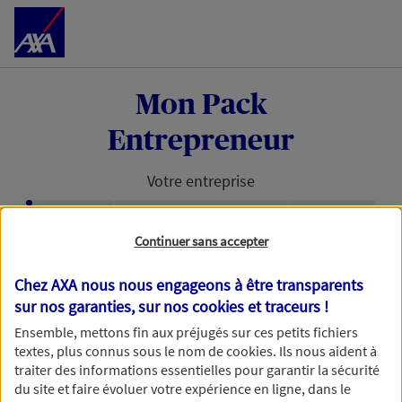
Accéder au Contenu
Mon Pack
Entrepreneur
Votre entreprise
Étape en cours :
Continuer sans accepter
Retrouvons votre entreprise avec
votre numéro de SIRET
Chez AXA nous nous engageons à être transparents
sur nos garanties, sur nos
cookies et traceurs
!
Avec votre numéro de SIRET, nous pouvons vous
Ensemble, mettons fin aux préjugés sur ces petits fichiers
faire gagner du temps dans votre demande de
textes, plus connus sous le nom de
cookies
. Ils nous aident à
devis.
traiter des informations essentielles pour garantir la sécurité
du site et faire évoluer votre expérience en ligne, dans le