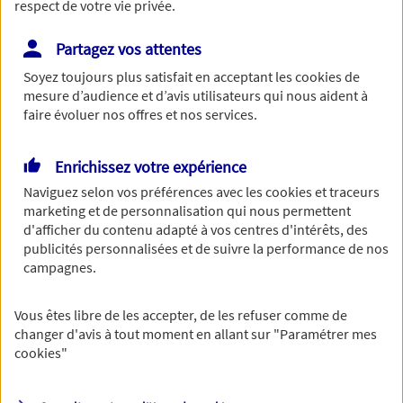
respect de votre vie privée.
Partagez vos attentes
Soyez toujours plus satisfait en acceptant les
cookies
de
Le numéro de SIRET est constitué de 14 chiffres.
mesure d’audience et d’avis utilisateurs qui nous aident à
Continuer sans numéro de SIRET
faire évoluer nos offres et nos services.
Vous disposez de droits sur les informations
Enrichissez votre expérience
vous concernant. Pour plus
Naviguez selon vos préférences avec les
cookies et traceurs
marketing et de personnalisation qui nous permettent
d'informations,
cliquez ici
.
d'afficher du contenu adapté à vos centres d'intérêts, des
publicités personnalisées et de suivre la performance de nos
campagnes.
Vous êtes libre de les accepter, de les refuser comme de
changer d'avis à tout moment en allant sur
"Paramétrer mes
cookies
"