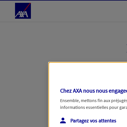
Accéder au Contenu
Étape en cours :
Votre entreprise
Chez AXA nous nous engageon
Retrouvons votre en
Ensemble, mettons fin aux préjugés 
informations essentielles pour garan
Avec votre numéro de SIRET, no
Partagez vos attentes