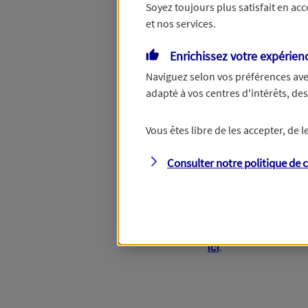
Soyez toujours plus satisfait en ac
et nos services.
Le numéro de SIRET est constitué de 
Enrichissez votre expérien
Continuer sans numéro de SIRET
Naviguez selon vos préférences ave
adapté à vos centres d'intérêts, d
Vous êtes libre de les accepter, de
Étape suivante
Consulter notre politique de
c
Vous disposez de d
ici
.