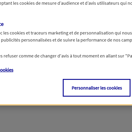
ceptant les
cookies
de mesure d’audience et d’avis utilisateurs qui no
14 chiffres.
ce
c les
cookies et traceurs
marketing et de personnalisation qui nous
es publicités personnalisées et de suivre la performance de nos cam
 les refuser comme de changer d'avis à tout moment en allant sur
"P
ookies
Personnaliser les cookies
roits sur les informations vous concernant. Pour plus d'inf