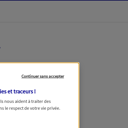
r
Votre tarification
Continuer sans accepter
ies et traceurs
!
 Ils nous aident à traiter des
ns le respect de votre vie privée.
 de devis.