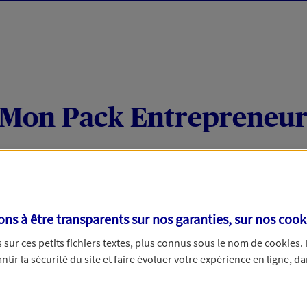
Mon Pack Entrepreneu
Votre local
Vos coordonnées
s à être transparents sur nos garanties, sur nos
cook
treprise avec votre numéro de SIRET
sur ces petits fichiers textes, plus connus sous le nom de
cookies
.
tir la sécurité du site et faire évoluer votre expérience en ligne, da
us pouvons vous faire gagner du temps dans votre demande