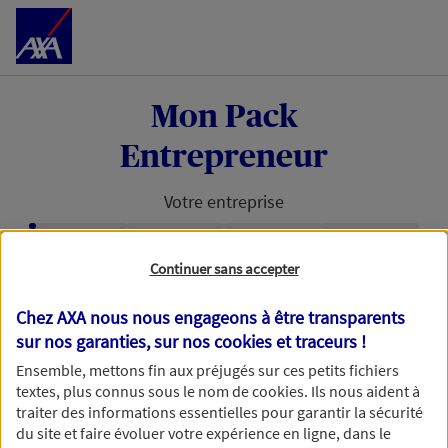
Accéder au Contenu
Mon Pack
Entrepreneur
Votre entreprise
Étape en cours :
Continuer sans accepter
Retrouvons votre entreprise avec
votre numéro de SIRET
Chez AXA nous nous engageons à être transparents
sur nos garanties, sur nos
cookies et traceurs
!
Avec votre numéro de SIRET, nous pouvons vous
Ensemble, mettons fin aux préjugés sur ces petits fichiers
faire gagner du temps dans votre demande de
textes, plus connus sous le nom de
cookies
. Ils nous aident à
devis.
traiter des informations essentielles pour garantir la sécurité
du site et faire évoluer votre expérience en ligne, dans le