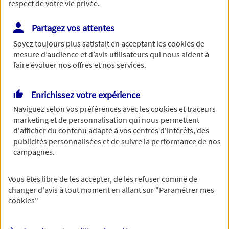
respect de votre vie privée.
Partagez vos attentes
Soyez toujours plus satisfait en acceptant les
cookies
de
Le numéro de SIRET est constitué de 14 chiffres.
mesure d’audience et d’avis utilisateurs qui nous aident à
Continuer sans numéro de SIRET
faire évoluer nos offres et nos services.
Vous disposez de droits sur les informations
Enrichissez votre expérience
vous concernant. Pour plus
Naviguez selon vos préférences avec les
cookies et traceurs
marketing et de personnalisation qui nous permettent
d'informations,
cliquez ici
.
d'afficher du contenu adapté à vos centres d'intérêts, des
publicités personnalisées et de suivre la performance de nos
campagnes.
Vous êtes libre de les accepter, de les refuser comme de
changer d'avis à tout moment en allant sur
"Paramétrer mes
cookies
"