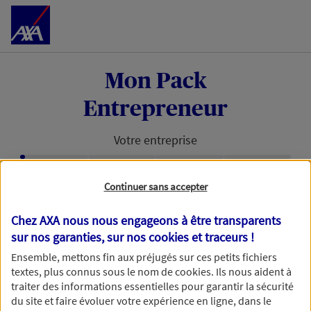
Accéder au Contenu
Mon Pack
Entrepreneur
Votre entreprise
Étape en cours :
Continuer sans accepter
Retrouvons votre entreprise avec
votre numéro de SIRET
Chez AXA nous nous engageons à être transparents
sur nos garanties, sur nos
cookies et traceurs
!
Avec votre numéro de SIRET, nous pouvons vous
Ensemble, mettons fin aux préjugés sur ces petits fichiers
faire gagner du temps dans votre demande de
textes, plus connus sous le nom de
cookies
. Ils nous aident à
devis.
traiter des informations essentielles pour garantir la sécurité
du site et faire évoluer votre expérience en ligne, dans le