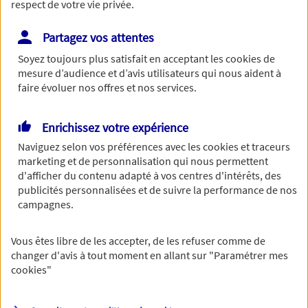
respect de votre vie privée.
Partagez vos attentes
Soyez toujours plus satisfait en acceptant les
cookies
de
Le numéro de SIRET est constitué de 14 chiffres.
mesure d’audience et d’avis utilisateurs qui nous aident à
Continuer sans numéro de SIRET
faire évoluer nos offres et nos services.
Vous disposez de droits sur les informations
Enrichissez votre expérience
vous concernant. Pour plus
Naviguez selon vos préférences avec les
cookies et traceurs
marketing et de personnalisation qui nous permettent
d'informations,
cliquez ici
.
d'afficher du contenu adapté à vos centres d'intérêts, des
publicités personnalisées et de suivre la performance de nos
campagnes.
Vous êtes libre de les accepter, de les refuser comme de
changer d'avis à tout moment en allant sur
"Paramétrer mes
cookies
"