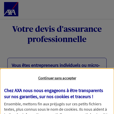
Accéder au Contenu
Votre devis d'assurance
professionnelle
Vous êtes entrepreneurs individuels ou micro-
entrepreneurs ?
Continuer sans accepter
Mon Pack Entrepreneur assure votre activité
professionnelle (matériel, responsabilité civile)
Chez AXA nous nous engageons à être transparents
et vous accompagne en cas d’arrêt de travail
sur nos garanties, sur nos
cookies et traceurs
!
(à la suite d'un accident) ou en cas de litige
avec un client ou un fournisseur.
Ensemble, mettons fin aux préjugés sur ces petits fichiers
textes, plus connus sous le nom de
cookies
. Ils nous aident à
Découvrez votre tarif