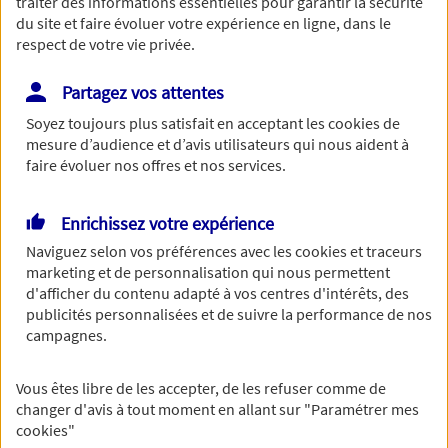
traiter des informations essentielles pour garantir la sécurité
du site et faire évoluer votre expérience en ligne, dans le
respect de votre vie privée.
Partagez vos attentes
Répondez à quelques questions concernant votre
entreprise. Un agent prendra le relai pour vous
Soyez toujours plus satisfait en acceptant les
cookies
de
aider à choisir les garanties adaptées à votre
mesure d’audience et d’avis utilisateurs qui nous aident à
faire évoluer nos offres et nos services.
situation au meilleur prix
Enrichissez votre expérience
Savez-vous de quels produits
Naviguez selon vos préférences avec les
cookies et traceurs
marketing et de personnalisation qui nous permettent
d'assurance professionnelle vous
d'afficher du contenu adapté à vos centres d'intérêts, des
avez besoin ?
publicités personnalisées et de suivre la performance de nos
campagnes.
Vous êtes libre de les accepter, de les refuser comme de
changer d'avis à tout moment en allant sur
"Paramétrer mes
cookies
"