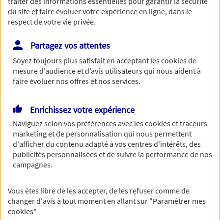
traiter des informations essentielles pour garantir la sécurité
du site et faire évoluer votre expérience en ligne, dans le
respect de votre vie privée.
Partagez vos attentes
Répondez à quelques questions concernant votre
entreprise. Un agent prendra le relai pour vous
Soyez toujours plus satisfait en acceptant les
cookies
de
aider à choisir les garanties adaptées à votre
mesure d’audience et d’avis utilisateurs qui nous aident à
faire évoluer nos offres et nos services.
situation au meilleur prix
Enrichissez votre expérience
Savez-vous de quels produits
Naviguez selon vos préférences avec les
cookies et traceurs
marketing et de personnalisation qui nous permettent
d'assurance professionnelle vous
d'afficher du contenu adapté à vos centres d'intérêts, des
avez besoin ?
publicités personnalisées et de suivre la performance de nos
campagnes.
Vous êtes libre de les accepter, de les refuser comme de
changer d'avis à tout moment en allant sur
"Paramétrer mes
cookies
"