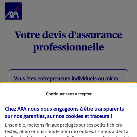
Accéder au Contenu
Votre devis d'assurance
professionnelle
Vous êtes entrepreneurs individuels ou micro-
entrepreneurs ?
Continuer sans accepter
Mon Pack Entrepreneur assure votre activité
professionnelle (matériel, responsabilité civile)
Chez AXA nous nous engageons à être transparents
et vous accompagne en cas d’arrêt de travail
sur nos garanties, sur nos
cookies et traceurs
!
(à la suite d'un accident) ou en cas de litige
avec un client ou un fournisseur.
Ensemble, mettons fin aux préjugés sur ces petits fichiers
textes, plus connus sous le nom de
cookies
. Ils nous aident à
Découvrez votre tarif