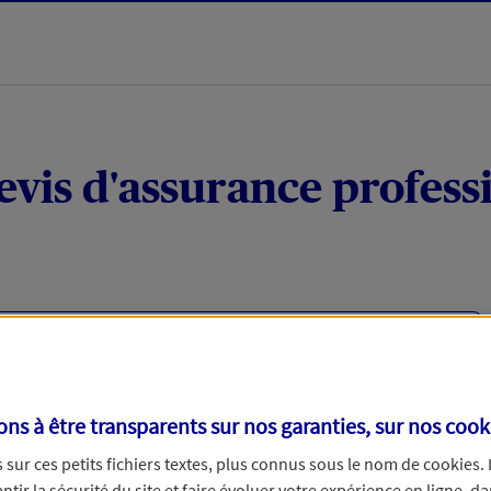
evis d'assurance profess
viduels ou micro-entrepreneurs ?
votre activité professionnelle (matériel, responsabilité
cas d’arrêt de travail (à la suite d'un accident) ou en
s à être transparents sur nos garanties, sur nos
cook
u un fournisseur.
sur ces petits fichiers textes, plus connus sous le nom de
cookies
.
tir la sécurité du site et faire évoluer votre expérience en ligne, da