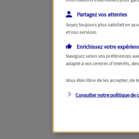
Partagez vos attentes
Répondez à quelques question
Soyez toujours plus satisfait en ac
vous aider à choisir les garant
et nos services.
Enrichissez votre expérien
Savez-vous de quels
Naviguez selon vos préférences ave
adapté à vos centres d'intérêts, d
vous avez besoin ?
Vous êtes libre de les accepter, de
Consulter notre politique de
c
Oui
, je choisis mes
produits