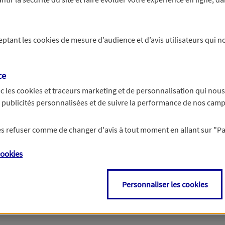
s concernant votre entreprise. Un agent prendra le relai pour
ceptant les
cookies
de mesure d’audience et d’avis utilisateurs qui no
ies adaptées à votre situation au meilleur prix
ce
 produits d'assurance professionnelle
c les
cookies et traceurs
marketing et de personnalisation qui nous
es publicités personnalisées et de suivre la performance de nos cam
 les refuser comme de changer d'avis à tout moment en allant sur
"P
ookies
Non
, découvrir mes
Personnaliser les cookies
recommandations