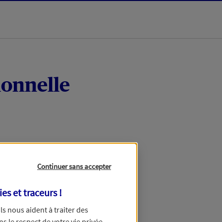
ionnelle
Continuer sans accepter
ies et traceurs
!
 Ils nous aident à traiter des
ns le respect de votre vie privée.