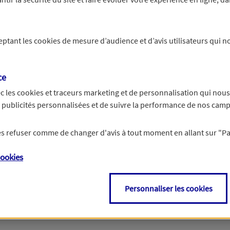
s concernant votre entreprise. Un agent prendra le relai pour
ceptant les
cookies
de mesure d’audience et d’avis utilisateurs qui no
ies adaptées à votre situation au meilleur prix
ce
 produits d'assurance professionnelle
c les
cookies et traceurs
marketing et de personnalisation qui nous
es publicités personnalisées et de suivre la performance de nos cam
 les refuser comme de changer d'avis à tout moment en allant sur
"P
ookies
Non
, découvrir mes
Personnaliser les cookies
recommandations