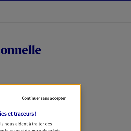
ionnelle
Continuer sans accepter
ies et traceurs
!
 Ils nous aident à traiter des
ns le respect de votre vie privée.