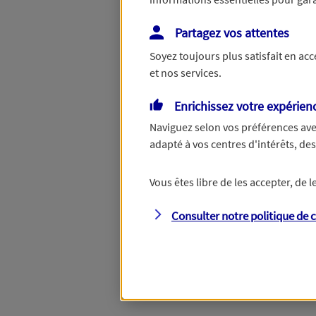
Partagez vos attentes
Répondez à quelques question
Soyez toujours plus satisfait en ac
vous aider à choisir les garant
et nos services.
Enrichissez votre expérien
Savez-vous de quels
Naviguez selon vos préférences ave
adapté à vos centres d'intérêts, d
vous avez besoin ?
Vous êtes libre de les accepter, de
Consulter notre politique de
c
Oui
, je choisis mes
produits