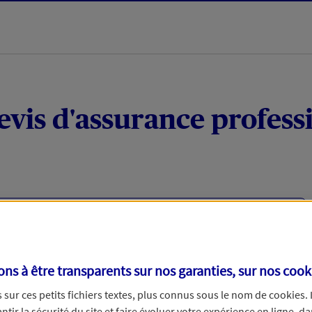
evis d'assurance profess
viduels ou micro-entrepreneurs ?
votre activité professionnelle (matériel, responsabilité
cas d’arrêt de travail (à la suite d'un accident) ou en
s à être transparents sur nos garanties, sur nos
cook
u un fournisseur.
sur ces petits fichiers textes, plus connus sous le nom de
cookies
.
tir la sécurité du site et faire évoluer votre expérience en ligne, da