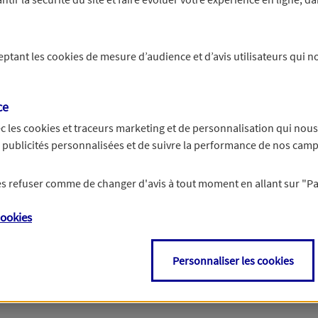
s concernant votre entreprise. Un agent prendra le relai pour
ceptant les
cookies
de mesure d’audience et d’avis utilisateurs qui no
ies adaptées à votre situation au meilleur prix
ce
 produits d'assurance professionnelle
c les
cookies et traceurs
marketing et de personnalisation qui nous
es publicités personnalisées et de suivre la performance de nos cam
 les refuser comme de changer d'avis à tout moment en allant sur
"P
ookies
Non
, découvrir mes
Personnaliser les cookies
recommandations