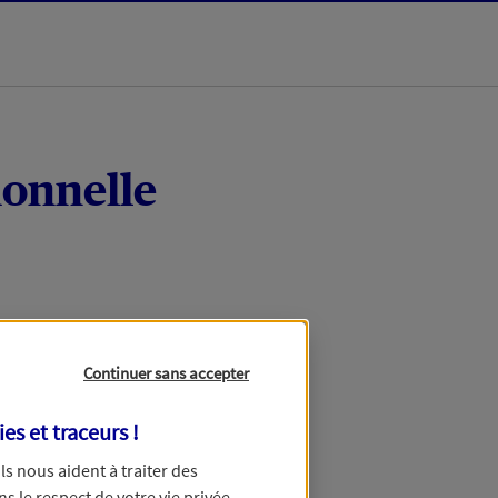
ionnelle
Continuer sans accepter
ies et traceurs
!
 Ils nous aident à traiter des
ns le respect de votre vie privée.