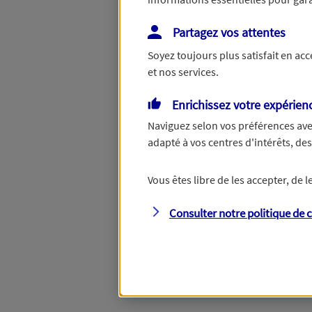
Partagez vos attentes
Répondez à quelques question
Soyez toujours plus satisfait en ac
vous aider à choisir les garant
et nos services.
Enrichissez votre expérien
Savez-vous de quels
Naviguez selon vos préférences ave
adapté à vos centres d'intérêts, d
vous avez besoin ?
Vous êtes libre de les accepter, de
Consulter notre politique de
c
Oui
, je choisis mes
produits