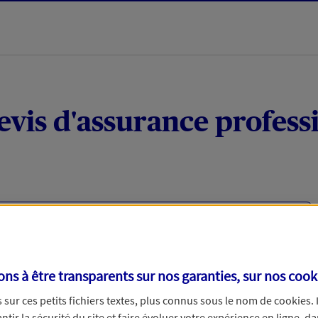
evis d'assurance profess
viduels ou micro-entrepreneurs ?
votre activité professionnelle (matériel, responsabilité
cas d’arrêt de travail (à la suite d'un accident) ou en
s à être transparents sur nos garanties, sur nos
cook
u un fournisseur.
sur ces petits fichiers textes, plus connus sous le nom de
cookies
.
tir la sécurité du site et faire évoluer votre expérience en ligne, da