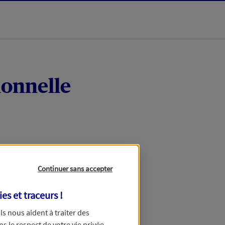
ionnelle
Continuer sans accepter
ies et traceurs
!
 Ils nous aident à traiter des
ns le respect de votre vie privée.