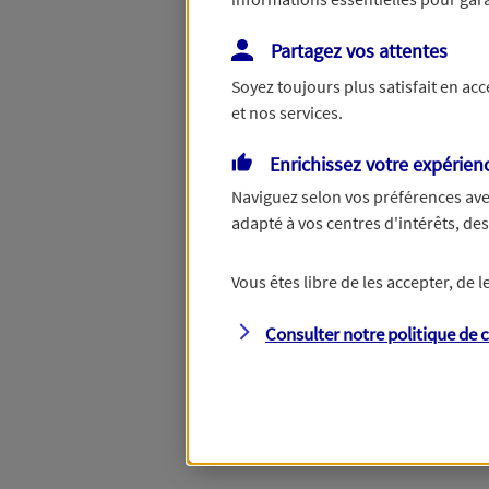
Partagez vos attentes
Répondez à quelques question
Soyez toujours plus satisfait en ac
vous aider à choisir les garant
et nos services.
Enrichissez votre expérien
Savez-vous de quels
Naviguez selon vos préférences ave
adapté à vos centres d'intérêts, d
vous avez besoin ?
Vous êtes libre de les accepter, de
Consulter notre politique de
c
Oui
, je choisis mes
produits