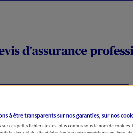
evis d'assurance profess
viduels ou micro-entrepreneurs ?
votre activité professionnelle (matériel, responsabilité
cas d’arrêt de travail (à la suite d'un accident) ou en
s à être transparents sur nos garanties, sur nos
cook
u un fournisseur.
sur ces petits fichiers textes, plus connus sous le nom de
cookies
.
tir la sécurité du site et faire évoluer votre expérience en ligne, da