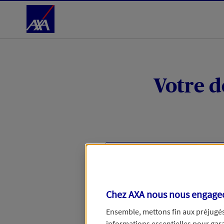
Accéder au Contenu
Votre d
Vous êtes entrepreneurs indi
Mon Pack Entrepreneur assure 
civile) et vous accompagne en 
Chez AXA nous nous engageon
cas de litige avec un client o
Ensemble, mettons fin aux préjugés 
Découvrez votre tarif
informations essentielles pour garan