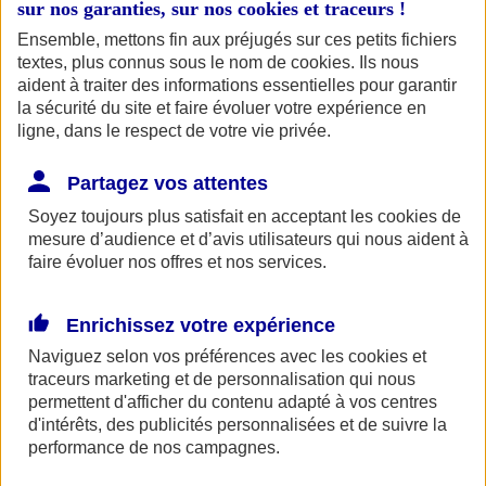
Trouver une
sur nos garanties, sur nos
cookies et traceurs
!
agence
Trouver une agence
Trouver une agence
Ensemble, mettons fin aux préjugés sur ces petits fichiers
textes, plus connus sous le nom de
cookies
. Ils nous
aident à traiter des informations essentielles pour garantir
la sécurité du site et faire évoluer votre expérience en
ligne, dans le respect de votre vie privée.
Partagez vos attentes
Accueil
Soyez toujours plus satisfait en acceptant les
cookies
de
Assurance pour professionnels et entreprises
mesure d’audience et d’avis utilisateurs qui nous aident à
faire évoluer nos offres et nos services.
Enrichissez votre expérience
Naviguez selon vos préférences avec les
cookies et
traceurs
marketing et de personnalisation qui nous
permettent d'afficher du contenu adapté à vos centres
espace client epargne salaries et entreprises
d'intérêts, des publicités personnalisées et de suivre la
performance de nos campagnes.