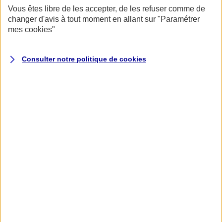
Vous êtes libre de les accepter, de les refuser comme de
changer d'avis à tout moment en allant sur
"Paramétrer
mes
cookies
"
Consulter notre politique de
cookies
Vos espaces Épargne : salariés
et entreprises
Salariés ou retraités
Dirigeants, gestionnaires, agents ou courtiers
Salariés et retraités
AXA Mon Épargne Entreprises
Épargne Salariale
Gérez votre épargne salariale (participation, intéressement,
actionnariat salarié...).