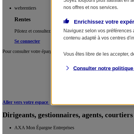
nos offres et nos services.
webrentiers
Rentes
Enrichissez votre expé
Naviguez selon vos préférences 
Pilotez et consultez vos rentes (retraite, rente conjoint et éducati
contenu adapté à vos centres d'i
Se connecter
Pour consulter votre épargne retraite AXA et l’historique de votre éparg
Vous êtes libre de les accepter, 
Consulter notre politiqu
Aller vers votre espace
Dirigeants, gestionnaires, agents, courtiers
AXA Mon Épargne Entreprises