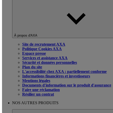
À propos d'AXA
Site de recrutement AXA
Politique Cookies AXA
Espace presse
Services et assistance AXA
Sécurité et données personnelles
Plan du site
L'accessibilité chez AXA : partiellement conforme
Informations financières et investisseurs
Mentions légales
Documents d'information sur le produit d'assurance
Faire une réclamation
Résilier un contrat
NOS AUTRES PRODUITS