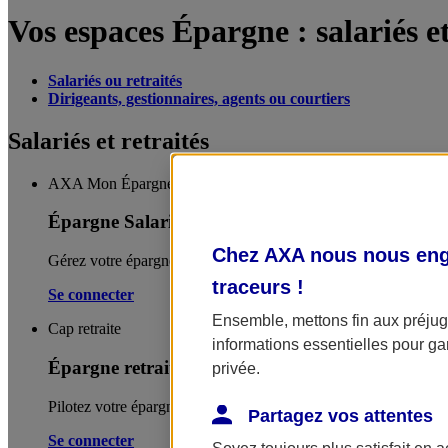
Vos espaces Épargne : salariés et
Salariés ou retraités
Dirigeants, gestionnaires, agents ou courtiers
Salariés et retraités
AXA Mon Épargne Entreprises
Épargne Salariale
Chez AXA nous nous enga
Gérez votre épargne salariale (participation, intéressement, action
traceurs
!
Se connecter
Ensemble, mettons fin aux préjugé
Cap retraite
informations essentielles pour gar
Épargne retraite
privée.
Pilotez votre épargne et réalisez vos versements (ponctuels ou
Partagez vos attentes
Se connecter
Soyez toujours plus satisfait en 