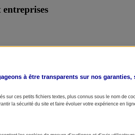
 entreprises
geons à être transparents sur nos garanties,
nariat salarié...).
s sur ces petits fichiers textes, plus connus sous le nom de
co
antir la sécurité du site et faire évoluer votre expérience en lign
 programmés).
acceptant les
cookies
de mesure d’audience et d’avis utilisateurs