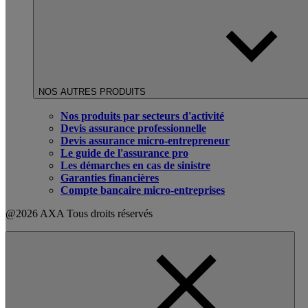
NOS AUTRES PRODUITS
Nos produits par secteurs d'activité
Devis assurance professionnelle
Devis assurance micro-entrepreneur
Le guide de l'assurance pro
Les démarches en cas de sinistre
Garanties financières
Compte bancaire micro-entreprises
@2026 AXA Tous droits réservés