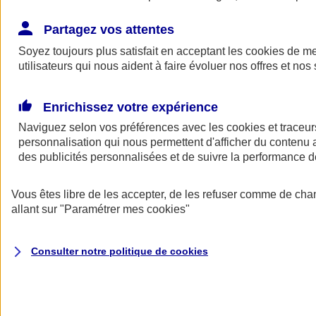
Épargne retraite professionnelle
Partagez vos attentes
Soyez toujours plus satisfait en acceptant les
cookies
de mes
utilisateurs qui nous aident à faire évoluer nos offres et nos 
Enrichissez votre expérience
Naviguez selon vos préférences avec les
cookies et traceur
Nos solution Épargne Retraite
personnalisation qui nous permettent d'afficher du contenu a
des publicités personnalisées et de suivre la performance
Nous avons un contrat pour chaque exigence
Vous êtes libre de les accepter, de les refuser comme de cha
allant sur
"Paramétrer mes
cookies
"
Plan Épargne Entreprise
Consulter notre politique de
cookies
Le Plan d'Épargne Entreprise (PEE) permet d'investir les
primes d'intéressement et de participation, avec un
abondement éventuel de l'employeur.
Découvrir notre offre