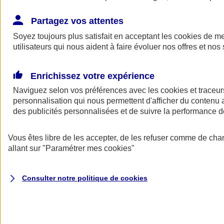
Épargne retraite professionnelle
Partagez vos attentes
Soyez toujours plus satisfait en acceptant les
cookies
de mes
utilisateurs qui nous aident à faire évoluer nos offres et nos 
Enrichissez votre expérience
Naviguez selon vos préférences avec les
cookies et traceur
Nos solution Épargne Retraite
personnalisation qui nous permettent d'afficher du contenu a
des publicités personnalisées et de suivre la performance
Nous avons un contrat pour chaque exigence
Vous êtes libre de les accepter, de les refuser comme de cha
allant sur
"Paramétrer mes
cookies
"
Plan Épargne Entreprise
Consulter notre politique de
cookies
Le Plan d'Épargne Entreprise (PEE) permet d'investir les
primes d'intéressement et de participation, avec un
abondement éventuel de l'employeur.
Découvrir notre offre