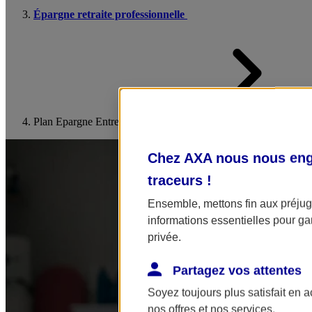
Épargne retraite professionnelle
Plan Epargne Entreprise
Chez AXA nous nous enga
traceurs
!
Ensemble, mettons fin aux préjugé
informations essentielles pour gar
privée.
Partagez vos attentes
Soyez toujours plus satisfait en 
nos offres et nos services.