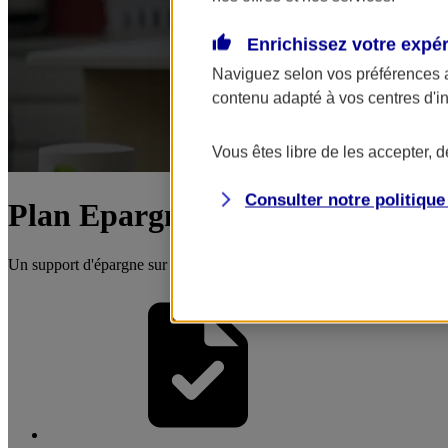
Enrichissez votre expé
Naviguez selon vos préférences 
contenu adapté à vos centres d'i
Vous êtes libre de les accepter, 
Consulter notre politiqu
Plan Epargne Entreprise (PEE) -
Un support d'épargne sur une durée de placement de 5 ans pour finan