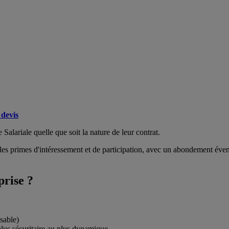
devis
Salariale quelle que soit la nature de leur contrat.
 les primes d'intéressement et de participation, avec un abondement éven
prise ?
sable)
plus sécuritaire au plus dynamique.