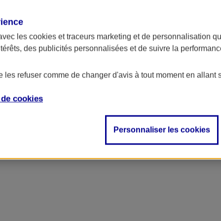
rience
avec les
cookies et traceurs
marketing et de personnalisation qui
ntérêts, des publicités personnalisées et de suivre la performa
de les refuser comme de changer d'avis à tout moment en allant 
e de
cookies
 Salariés
Personnaliser les cookies
cer des projets de vie (maison, mariage…)