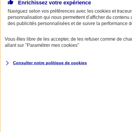
De grands projets pour votre entreprise ? Besoin d’un prêt pour
Enrichissez votre expérience
financer l’achat de locaux professionnels, d’un fonds de commerce,
Naviguez selon vos préférences avec les
cookies et traceur
d’équipements ou d’un bien immobilier vous servant à la fois de
personnalisation qui nous permettent d'afficher du contenu a
logement et de lieu d’exercice… L’assurance emprunteur AXA
s’adapte à votre activité, à votre situation et peut vous permettre de
des publicités personnalisées et de suivre la performance
réaliser de belles économies.
Vous êtes libre de les accepter, de les refuser comme de cha
Assurance emprunteur pro AXA : assurez
allant sur
"Paramétrer mes
cookies
"
vos prêts comme un pro
Consulter notre politique de
cookies
Jusqu'à 17 000 €
d'économies
(1)
sur le coût total de votre emprunt