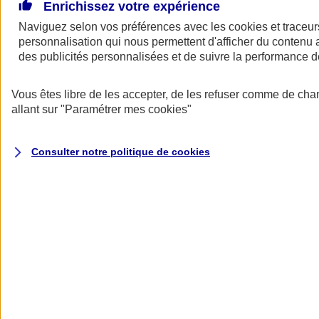
De grands projets pour votre entreprise ? Besoin d’un prêt pour
Enrichissez votre expérience
financer l’achat de locaux professionnels, d’un fonds de commerce,
Naviguez selon vos préférences avec les
cookies et traceur
d’équipements ou d’un bien immobilier vous servant à la fois de
personnalisation qui nous permettent d'afficher du contenu a
logement et de lieu d’exercice… L’assurance emprunteur AXA
s’adapte à votre activité, à votre situation et peut vous permettre de
des publicités personnalisées et de suivre la performance
réaliser de belles économies.
Vous êtes libre de les accepter, de les refuser comme de cha
Assurance emprunteur pro AXA : assurez
allant sur
"Paramétrer mes
cookies
"
vos prêts comme un pro
Consulter notre politique de
cookies
Jusqu'à 17 000 €
d'économies
(1)
sur le coût total de votre emprunt