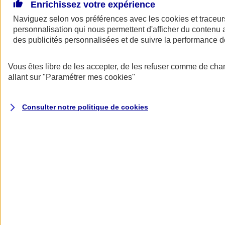
De grands projets pour votre entreprise ? Besoin d’un prêt pour
Enrichissez votre expérience
financer l’achat de locaux professionnels, d’un fonds de commerce,
Naviguez selon vos préférences avec les
cookies et traceur
d’équipements ou d’un bien immobilier vous servant à la fois de
personnalisation qui nous permettent d'afficher du contenu a
logement et de lieu d’exercice… L’assurance emprunteur AXA
s’adapte à votre activité, à votre situation et peut vous permettre de
des publicités personnalisées et de suivre la performance
réaliser de belles économies.
Vous êtes libre de les accepter, de les refuser comme de cha
Assurance emprunteur pro AXA : assurez
allant sur
"Paramétrer mes
cookies
"
vos prêts comme un pro
Consulter notre politique de
cookies
Jusqu'à 17 000 €
d'économies
(1)
sur le coût total de votre emprunt