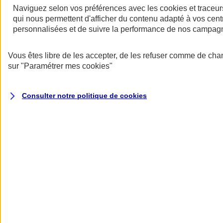
Halte aux idées reçues sur l’assurance
Naviguez selon vos préférences avec les
cookies et traceur
professionnelle !
qui nous permettent d'afficher du contenu adapté à vos centr
personnalisées et de suivre la performance de nos campag
Les aprioris ont la vie dure, mais avec Mon Pack Entrepreneur, vous
allez changer de regard sur l'assurance pro...
Vous êtes libre de les accepter, de les refuser comme de cha
sur
"Paramétrer mes
cookies
"
Consulter notre politique de
cookies