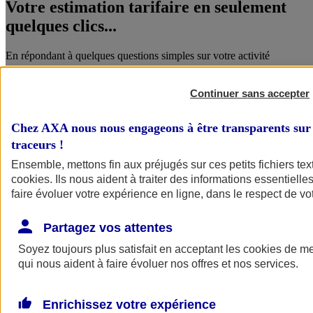
Votre estimation tarifaire en seulement
quelques clics...
En répondant à quelques questions simples sur votre activité
Continuer sans accepter
Chez AXA nous nous engageons à être transparents sur 
traceurs
!
Ensemble, mettons fin aux préjugés sur ces petits fichiers te
cookies
. Ils nous aident à traiter des informations essentielles
faire évoluer votre expérience en ligne, dans le respect de vot
Vous êtes accompagné par un conseiller
AXA...
Partagez vos attentes
Soyez toujours plus satisfait en acceptant les
cookies
de mes
Qui vous connaît et qui vous accompagne aussi bien dans votre vie
qui nous aident à faire évoluer nos offres et nos services.
pro et perso.
Enrichissez votre expérience