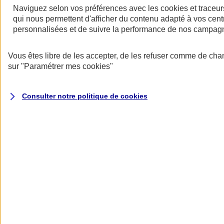
Halte aux idées reçues sur l’assurance
Naviguez selon vos préférences avec les
cookies et traceur
professionnelle !
qui nous permettent d'afficher du contenu adapté à vos centr
personnalisées et de suivre la performance de nos campag
Les aprioris ont la vie dure, mais avec Mon Pack Entrepreneur, vous
allez changer de regard sur l'assurance pro...
Vous êtes libre de les accepter, de les refuser comme de cha
sur
"Paramétrer mes
cookies
"
Consulter notre politique de
cookies