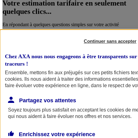
Votre estimation tarifaire en seulement
quelques clics...
En répondant à quelques questions simples sur votre activité
Continuer sans accepter
Chez AXA nous nous engageons à être transparents sur 
traceurs
!
Ensemble, mettons fin aux préjugés sur ces petits fichiers te
cookies
. Ils nous aident à traiter des informations essentielles
faire évoluer votre expérience en ligne, dans le respect de vot
Vous êtes accompagné par un conseiller
AXA...
Partagez vos attentes
Soyez toujours plus satisfait en acceptant les
cookies
de mes
Qui vous connaît et qui vous accompagne aussi bien dans votre vie
qui nous aident à faire évoluer nos offres et nos services.
pro et perso.
Enrichissez votre expérience