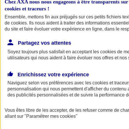
Chez AXA nous nous engageons à être transparents sur 
Indemnités de fin de carrière
cookies et traceurs
!
(IFC)
Ensemble, mettons fin aux préjugés sur ces petits fichiers te
de
cookies
. Ils nous aident à traiter des informations essentie
Transformez une contrainte légale en opportunité fiscale et
du site et faire évoluer votre expérience en ligne, dans le resp
financière
Partagez vos attentes
Soyez toujours plus satisfait en acceptant les
cookies
de mes
utilisateurs qui nous aident à faire évoluer nos offres et nos 
Enrichissez votre expérience
Naviguez selon vos préférences avec les
cookies et traceur
personnalisation qui nous permettent d'afficher du contenu a
Être accompagné par un
des publicités personnalisées et de suivre la performance
Conseiller
Vous êtes libre de les accepter, de les refuser comme de cha
allant sur
"Paramétrer mes
cookies
"