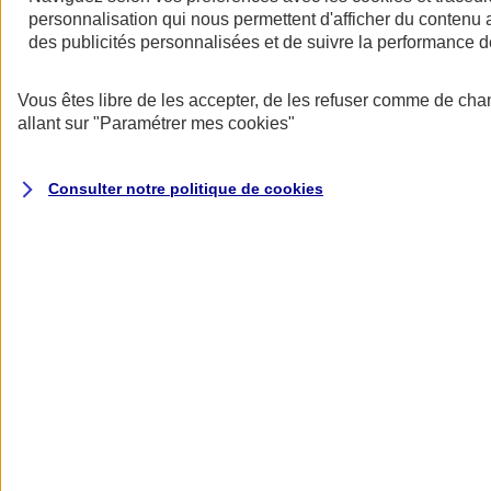
personnalisation qui nous permettent d'afficher du contenu a
des publicités personnalisées et de suivre la performance
Vous êtes libre de les accepter, de les refuser comme de cha
allant sur
"Paramétrer mes
cookies
"
Consulter notre politique de
cookies
Les avantages des contrats collectifs
- Une rémunération indirecte qui permet de motiver et de fidéliser les
salariés.
- Une meilleure protection pour les salariés et leur famille.
- Un tarif collectif plus avantageux.