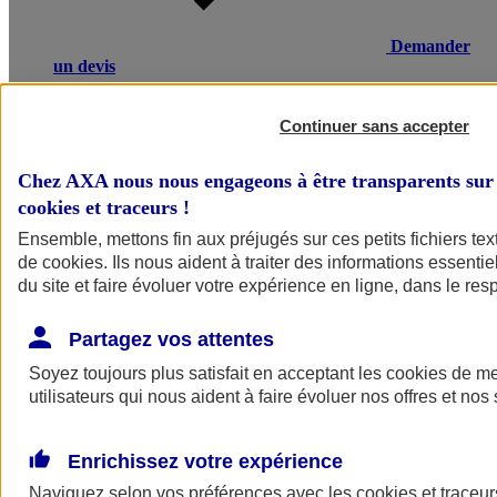
Demander
un devis
Une maladie ou un accident entraînant un arrêt de travail, une
invalidité ou un décès, peut avoir de lourdes conséquences
Continuer sans accepter
financières pour vos salariés ou leurs proches. L’assurance
prévoyance salariés d’AXA compense une partie de la perte de
Chez AXA nous nous engageons à être transparents sur 
revenus et verse un capital à la famille en cas de décès.
cookies et traceurs
!
Voir le document d'informations sur le produit d'assurance
Ensemble, mettons fin aux préjugés sur ces petits fichiers te
prévoyance collective
de
cookies
. Ils nous aident à traiter des informations essentie
du site et faire évoluer votre expérience en ligne, dans le resp
Partagez vos attentes
Soyez toujours plus satisfait en acceptant les
cookies
de mes
utilisateurs qui nous aident à faire évoluer nos offres et nos 
POURQUOI CHOISIR AXA
Enrichissez votre expérience
Ce qui fait la différence
Naviguez selon vos préférences avec les
cookies et traceur