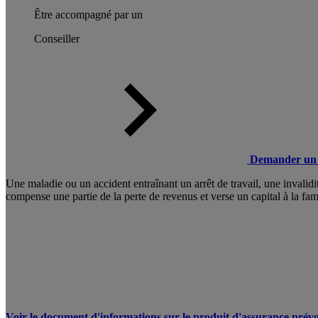
Être accompagné par un
Conseiller
Demander un 
Une maladie ou un accident entraînant un arrêt de travail, une invali
compense une partie de la perte de revenus et verse un capital à la fam
Voir le document d'informations sur le produit d'assurance prévo