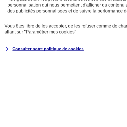
personnalisation qui nous permettent d'afficher du contenu a
des publicités personnalisées et de suivre la performance
Vous êtes libre de les accepter, de les refuser comme de cha
allant sur
"Paramétrer mes
cookies
"
Consulter notre politique de
cookies
Les avantages des contrats collectifs
- Une rémunération indirecte qui permet de motiver et de fidéliser les
salariés.
- Une meilleure protection pour les salariés et leur famille.
- Un tarif collectif plus avantageux.