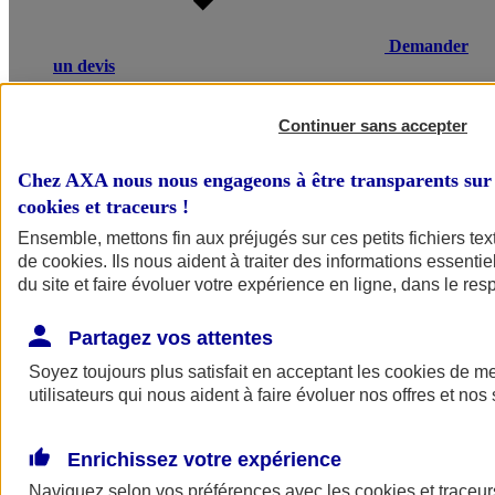
Demander
un devis
Une maladie ou un accident entraînant un arrêt de travail, une
invalidité ou un décès, peut avoir de lourdes conséquences
Continuer sans accepter
financières pour vos salariés ou leurs proches. L’assurance
prévoyance salariés d’AXA compense une partie de la perte de
Chez AXA nous nous engageons à être transparents sur 
revenus et verse un capital à la famille en cas de décès.
cookies et traceurs
!
Voir le document d'informations sur le produit d'assurance
Ensemble, mettons fin aux préjugés sur ces petits fichiers te
prévoyance collective
de
cookies
. Ils nous aident à traiter des informations essentie
du site et faire évoluer votre expérience en ligne, dans le resp
Partagez vos attentes
Soyez toujours plus satisfait en acceptant les
cookies
de mes
utilisateurs qui nous aident à faire évoluer nos offres et nos 
POURQUOI CHOISIR AXA
Enrichissez votre expérience
Ce qui fait la différence
Naviguez selon vos préférences avec les
cookies et traceur