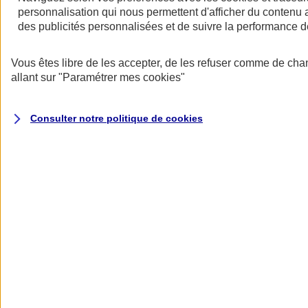
personnalisation qui nous permettent d'afficher du contenu a
des publicités personnalisées et de suivre la performance
Vous êtes libre de les accepter, de les refuser comme de cha
allant sur
"Paramétrer mes
cookies
"
Consulter notre politique de
cookies
Les avantages des contrats collectifs
- Une rémunération indirecte qui permet de motiver et de fidéliser les
salariés.
- Une meilleure protection pour les salariés et leur famille.
- Un tarif collectif plus avantageux.