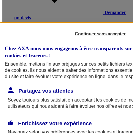
Demander
un devis
Une maladie ou un accident entraînant un arrêt de travail, une
invalidité ou un décès, peut avoir de lourdes conséquences
Continuer sans accepter
financières pour vos salariés ou leurs proches. L’assurance
prévoyance salariés d’AXA compense une partie de la perte de
Chez AXA nous nous engageons à être transparents sur 
revenus et verse un capital à la famille en cas de décès.
cookies et traceurs
!
Voir le document d'informations sur le produit d'assurance
Ensemble, mettons fin aux préjugés sur ces petits fichiers te
prévoyance collective
de
cookies
. Ils nous aident à traiter des informations essentie
du site et faire évoluer votre expérience en ligne, dans le resp
Partagez vos attentes
Soyez toujours plus satisfait en acceptant les
cookies
de mes
utilisateurs qui nous aident à faire évoluer nos offres et nos 
POURQUOI CHOISIR AXA
Enrichissez votre expérience
Ce qui fait la différence
Naviguez selon vos préférences avec les
cookies et traceur