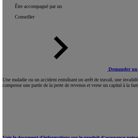
Être accompagné par un
Conseiller
Demander un 
Une maladie ou un accident entraînant un arrêt de travail, une invali
compense une partie de la perte de revenus et verse un capital à la fam
Voir le document d'informations sur le produit d'assurance prévo