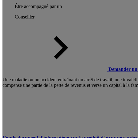
Être accompagné par un
Conseiller
Demander un 
Une maladie ou un accident entraînant un arrêt de travail, une invali
compense une partie de la perte de revenus et verse un capital à la fam
Voir le document d'informations sur le produit d'assurance prévo