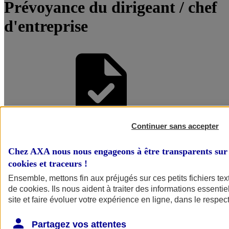
Prévoyance du dirigeant / chef
d'entreprise
Continuer sans accepter
Être accompagné par un
Chez AXA nous nous engageons à être transparents sur 
Conseiller
cookies et traceurs
!
Ensemble, mettons fin aux préjugés sur ces petits fichiers te
de
cookies
. Ils nous aident à traiter des informations essentie
site et faire évoluer votre expérience en ligne, dans le respect
Partagez vos attentes