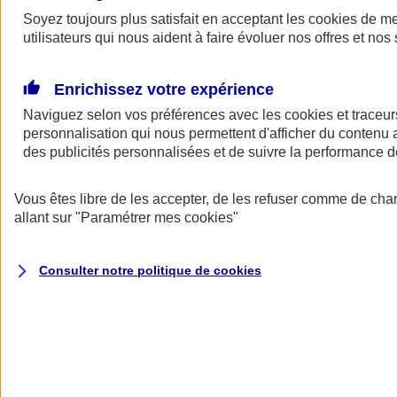
Soyez toujours plus satisfait en acceptant les
cookies
de mes
Demander
utilisateurs qui nous aident à faire évoluer nos offres et nos 
un devis
Profitez d’une solution pensée et conçue pour les professionnels et
dirigeants. Avec le contrat de Prévoyance AVIZEN PRO sur
Enrichissez votre expérience
mesure, vous garantissez votre tranquillité d'esprit dans le cadre de
Naviguez selon vos préférences avec les
cookies et traceur
votre activité et mettez à l’abri vos proches de potentielles difficultés
financières, en cas d'incapacité de travail, d'invalidité ou de décès.
personnalisation qui nous permettent d'afficher du contenu a
(1)
des publicités personnalisées et de suivre la performance
POURQUOI CHOISIR AXA
Vous êtes libre de les accepter, de les refuser comme de cha
Ce qui fait la différence
allant sur
"Paramétrer mes
cookies
"
Consulter notre politique de
cookies