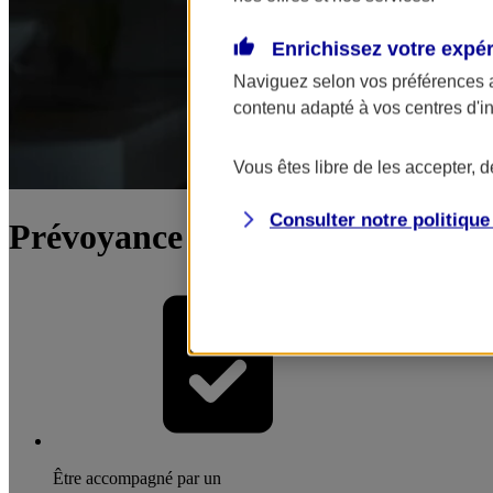
Enrichissez votre expé
Naviguez selon vos préférences 
contenu adapté à vos centres d'i
Vous êtes libre de les accepter, 
Consulter notre politiqu
Prévoyance du dirigeant / chef d
Être accompagné par un