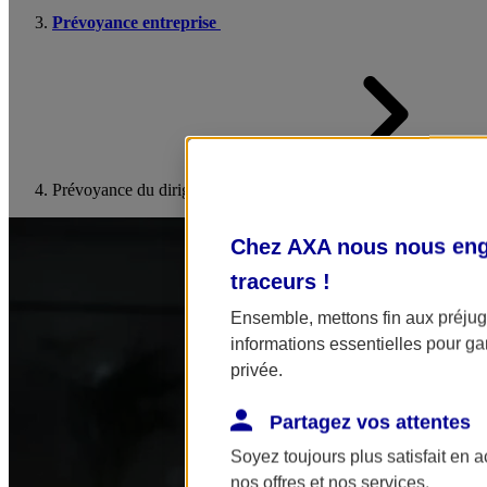
Prévoyance entreprise
Prévoyance du dirigeant
Chez AXA nous nous enga
traceurs
!
Ensemble, mettons fin aux préjugé
informations essentielles pour gar
privée.
Partagez vos attentes
Soyez toujours plus satisfait en 
nos offres et nos services.