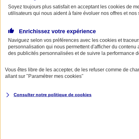
Soyez toujours plus satisfait en acceptant les
cookies
de mes
Demander
utilisateurs qui nous aident à faire évoluer nos offres et nos 
un devis
Profitez d’une solution pensée et conçue pour les professionnels et
dirigeants. Avec le contrat de Prévoyance AVIZEN PRO sur
Enrichissez votre expérience
mesure, vous garantissez votre tranquillité d'esprit dans le cadre de
Naviguez selon vos préférences avec les
cookies et traceur
votre activité et mettez à l’abri vos proches de potentielles difficultés
financières, en cas d'incapacité de travail, d'invalidité ou de décès.
personnalisation qui nous permettent d'afficher du contenu a
(1)
des publicités personnalisées et de suivre la performance
POURQUOI CHOISIR AXA
Vous êtes libre de les accepter, de les refuser comme de cha
Ce qui fait la différence
allant sur
"Paramétrer mes
cookies
"
Consulter notre politique de
cookies