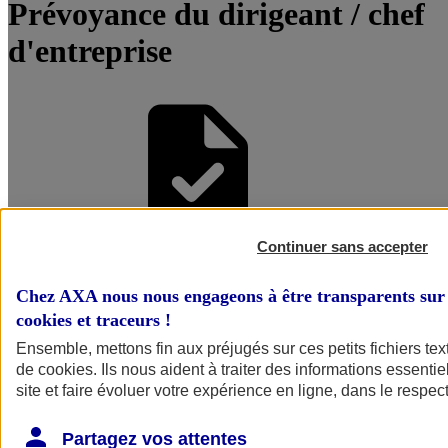
Prévoyance du dirigeant / chef
d'entreprise
Continuer sans accepter
Être accompagné par un
Chez AXA nous nous engageons à être transparents sur 
Conseiller
cookies et traceurs
!
Ensemble, mettons fin aux préjugés sur ces petits fichiers te
de
cookies
. Ils nous aident à traiter des informations essentie
site et faire évoluer votre expérience en ligne, dans le respect
Partagez vos attentes