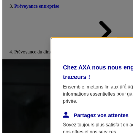
Prévoyance entreprise
Prévoyance du dirigeant
Chez AXA nous nous enga
traceurs
!
Ensemble, mettons fin aux préjugé
informations essentielles pour gar
privée.
Partagez vos attentes
Soyez toujours plus satisfait en 
nos offres et nos services.