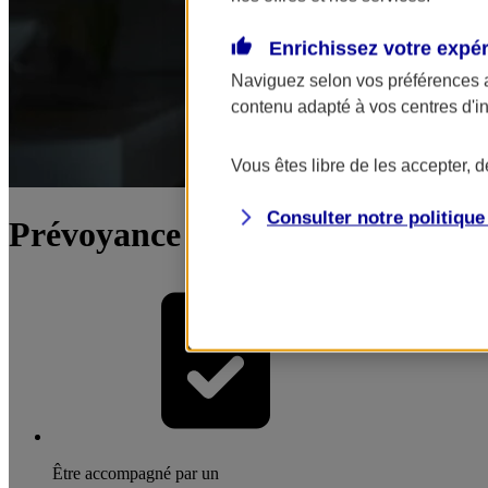
Enrichissez votre expé
Naviguez selon vos préférences 
contenu adapté à vos centres d'i
Vous êtes libre de les accepter, 
Consulter notre politiqu
Prévoyance du dirigeant / chef d
Être accompagné par un