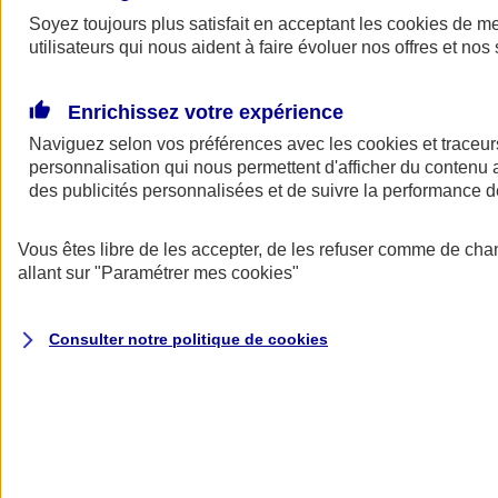
Soyez toujours plus satisfait en acceptant les
cookies
de mes
Demander
utilisateurs qui nous aident à faire évoluer nos offres et nos 
un devis
Profitez d’une solution pensée et conçue pour les professionnels et
dirigeants. Avec le contrat de Prévoyance AVIZEN PRO sur
Enrichissez votre expérience
mesure, vous garantissez votre tranquillité d'esprit dans le cadre de
Naviguez selon vos préférences avec les
cookies et traceur
votre activité et mettez à l’abri vos proches de potentielles difficultés
financières, en cas d'incapacité de travail, d'invalidité ou de décès.
personnalisation qui nous permettent d'afficher du contenu a
(1)
des publicités personnalisées et de suivre la performance
POURQUOI CHOISIR AXA
Vous êtes libre de les accepter, de les refuser comme de cha
Ce qui fait la différence
allant sur
"Paramétrer mes
cookies
"
Consulter notre politique de
cookies