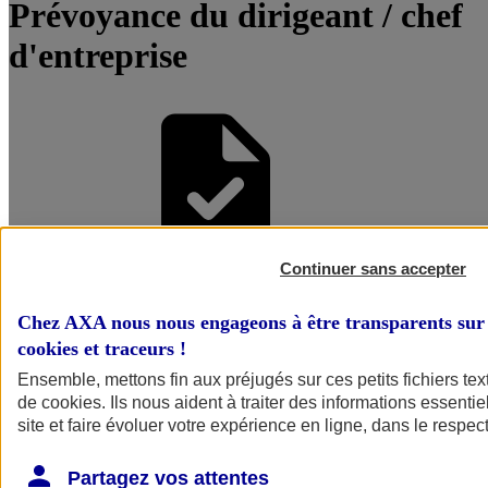
Prévoyance du dirigeant / chef
d'entreprise
Continuer sans accepter
Être accompagné par un
Chez AXA nous nous engageons à être transparents sur 
Conseiller
cookies et traceurs
!
Ensemble, mettons fin aux préjugés sur ces petits fichiers te
de
cookies
. Ils nous aident à traiter des informations essentie
site et faire évoluer votre expérience en ligne, dans le respect
Partagez vos attentes