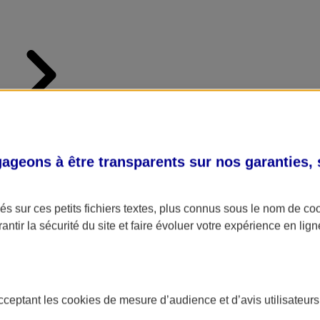
geons à être transparents sur nos garanties,
s sur ces petits fichiers textes, plus connus sous le nom de
co
antir la sécurité du site et faire évoluer votre expérience en lign
e
acceptant les
cookies
de mesure d’audience et d’avis utilisateurs
s à tout moment , litige avec un salarié, accident affectant un tiers... Vo