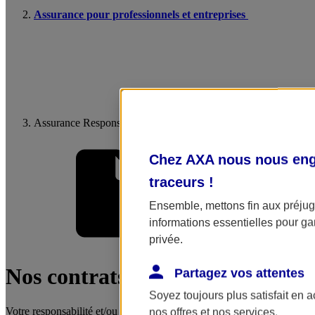
Assurance pour professionnels et entreprises
Assurance Responsabilité Civile Professionnelle
Chez AXA nous nous enga
traceurs
!
Ensemble, mettons fin aux préjugé
informations essentielles pour gar
privée.
Mes démarches
Nos contrats responsabilité civil
Partagez vos attentes
Soyez toujours plus satisfait en 
Votre responsabilité et/ou celle de votre entreprise peuvent être engagée
nos offres et nos services.