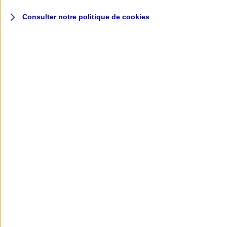
Conseiller
Consulter notre politique de
cookies
Demander
un devis
Voir le document d'informations sur le produit d'assurance
Responsabilité Civile et Professionnelle