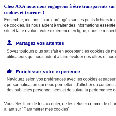
Chez AXA nous nous engageons à être transparents sur 
Mes démarches
cookies et traceurs
!
Ensemble, mettons fin aux préjugés sur ces petits fichiers te
Nos contrats responsabilité
de
cookies
. Ils nous aident à traiter des informations essentie
civile
site et faire évoluer votre expérience en ligne, dans le respect
Partagez vos attentes
Votre responsabilité et/ou celle de votre entreprise peuvent être
engagées à tout moment , litige avec un salarié, accident affectant un
Soyez toujours plus satisfait en acceptant les
cookies
de mes
tiers... Vous protéger dans ces situations, c'est le but de nos contrats
utilisateurs qui nous aident à faire évoluer nos offres et nos 
responsabilité civile pro.
Enrichissez votre expérience
Naviguez selon vos préférences avec les
cookies et traceur
personnalisation qui nous permettent d'afficher du contenu a
des publicités personnalisées et de suivre la performance
Vous êtes libre de les accepter, de les refuser comme de cha
allant sur
"Paramétrer mes
cookies
"
Être accompagné par un