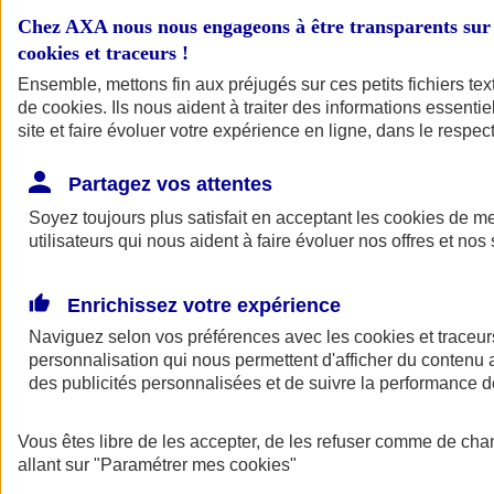
Chez AXA nous nous engageons à être transparents sur 
Mes démarches
cookies et traceurs
!
Ensemble, mettons fin aux préjugés sur ces petits fichiers te
Nos contrats responsabilité
de
cookies
. Ils nous aident à traiter des informations essentie
civile
site et faire évoluer votre expérience en ligne, dans le respect
Partagez vos attentes
Votre responsabilité et/ou celle de votre entreprise peuvent être
engagées à tout moment , litige avec un salarié, accident affectant un
Soyez toujours plus satisfait en acceptant les
cookies
de mes
tiers... Vous protéger dans ces situations, c'est le but de nos contrats
utilisateurs qui nous aident à faire évoluer nos offres et nos 
responsabilité civile pro.
Enrichissez votre expérience
Naviguez selon vos préférences avec les
cookies et traceur
personnalisation qui nous permettent d'afficher du contenu a
des publicités personnalisées et de suivre la performance
Vous êtes libre de les accepter, de les refuser comme de cha
allant sur
"Paramétrer mes
cookies
"
Être accompagné par un