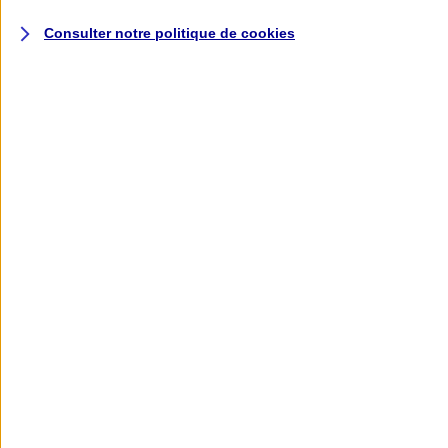
Conseiller
Consulter notre politique de
cookies
Demander
un devis
Voir le document d'informations sur le produit d'assurance
Responsabilité Civile et Professionnelle