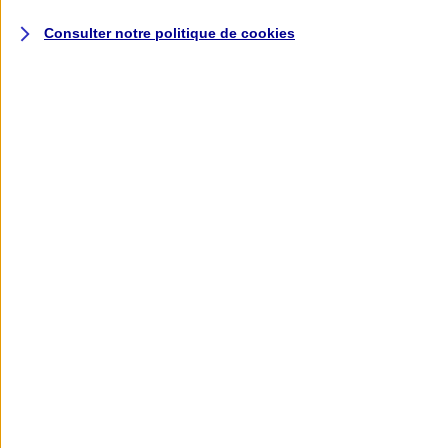
Conseiller
Consulter notre politique de
cookies
Demander
un devis
Voir le document d'informations sur le produit d'assurance
Responsabilité Civile et Professionnelle