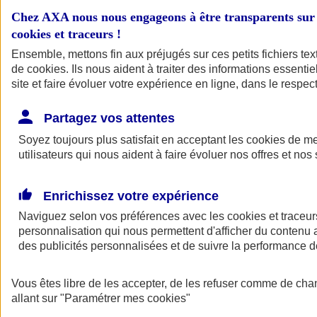
Chez AXA nous nous engageons à être transparents sur 
Mes démarches
cookies et traceurs
!
Ensemble, mettons fin aux préjugés sur ces petits fichiers te
Nos contrats responsabilité
de
cookies
. Ils nous aident à traiter des informations essentie
civile
site et faire évoluer votre expérience en ligne, dans le respect
Partagez vos attentes
Votre responsabilité et/ou celle de votre entreprise peuvent être
engagées à tout moment , litige avec un salarié, accident affectant un
Soyez toujours plus satisfait en acceptant les
cookies
de mes
tiers... Vous protéger dans ces situations, c'est le but de nos contrats
utilisateurs qui nous aident à faire évoluer nos offres et nos 
responsabilité civile pro.
Enrichissez votre expérience
Naviguez selon vos préférences avec les
cookies et traceur
personnalisation qui nous permettent d'afficher du contenu a
des publicités personnalisées et de suivre la performance
Vous êtes libre de les accepter, de les refuser comme de cha
allant sur
"Paramétrer mes
cookies
"
Être accompagné par un