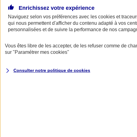
Voir
le document d'informations sur le produit
Enrichissez votre expérience
d'assurance responsabilité civile du dirigeant (CG)
Naviguez selon vos préférences avec les
cookies et traceur
Pourquoi choisir AXA ?
qui nous permettent d'afficher du contenu adapté à vos centr
personnalisées et de suivre la performance de nos campag
Vous êtes libre de les accepter, de les refuser comme de cha
sur
"Paramétrer mes
cookies
"
Consulter notre politique de
cookies
Vous accompagner sur le plan
juridique
Obtenez des informations juridiques par téléphone pour répondre à
vos questions sur le droit civil, pénal, fiscal, administratif ou sur le
droit des sociétés. Vous pouvez aussi disposer d’une analyse
juridique des contrats de travail ou des baux commerciaux.