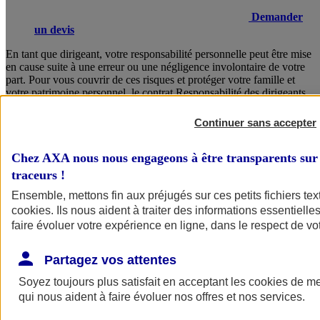
Demander
un devis
En tant que dirigeant, votre responsabilité personnelle peut être mise
en cause suite à une erreur ou une négligence involontaire de votre
part. Pour vous couvrir de ces risques et protéger votre famille et
votre patrimoine personnel, le contrat Responsabilité des dirigeants
AXA vous garantit un accompagnement juridique sans faille, des
solutions concrètes en cas de crise, ainsi que la prise en charge de
Continuer sans accepter
vos frais de défense.
Chez AXA nous nous engageons à être transparents sur 
Consulter les documents d’informations
traceurs
!
Ensemble, mettons fin aux préjugés sur ces petits fichiers te
cookies
. Ils nous aident à traiter des informations essentielles
faire évoluer votre expérience en ligne, dans le respect de vot
Partagez vos attentes
Soyez toujours plus satisfait en acceptant les
cookies
de mes
Voir
le document d'informations sur le produit
qui nous aident à faire évoluer nos offres et nos services.
d'assurance responsabilité civile du dirigeant (CS)