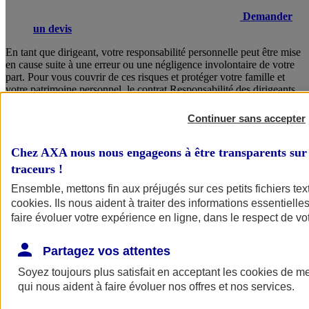
Demander
un devis
En tant que dirigeant, votre responsabilité personnelle peut être mise
en cause suite à une erreur ou une négligence involontaire de votre
part. Pour vous couvrir de ces risques et protéger votre famille et
votre patrimoine personnel, le contrat Responsabilité des dirigeants
AXA vous garantit un accompagnement juridique sans faille, des
solutions concrètes en cas de crise, ainsi que la prise en charge de
Continuer sans accepter
vos frais de défense.
Chez AXA nous nous engageons à être transparents sur 
Consulter les documents d’informations
traceurs
!
Ensemble, mettons fin aux préjugés sur ces petits fichiers te
cookies
. Ils nous aident à traiter des informations essentielles
faire évoluer votre expérience en ligne, dans le respect de vot
Partagez vos attentes
Soyez toujours plus satisfait en acceptant les
cookies
de mes
Voir
le document d'informations sur le produit
qui nous aident à faire évoluer nos offres et nos services.
d'assurance responsabilité civile du dirigeant (CS)