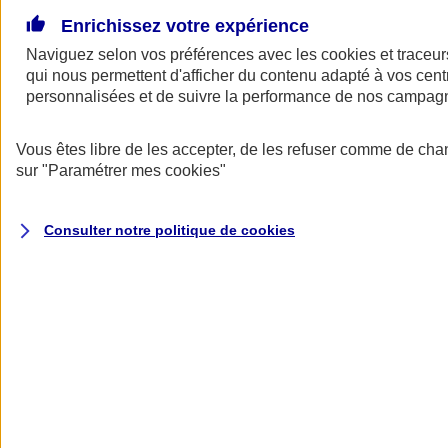
Voir
le document d'informations sur le produit
Enrichissez votre expérience
d'assurance responsabilité civile du dirigeant (CG)
Naviguez selon vos préférences avec les
cookies et traceur
Pourquoi choisir AXA ?
qui nous permettent d'afficher du contenu adapté à vos centr
personnalisées et de suivre la performance de nos campag
Vous êtes libre de les accepter, de les refuser comme de cha
sur
"Paramétrer mes
cookies
"
Consulter notre politique de
cookies
Vous accompagner sur le plan
juridique
Obtenez des informations juridiques par téléphone pour répondre à
vos questions sur le droit civil, pénal, fiscal, administratif ou sur le
droit des sociétés. Vous pouvez aussi disposer d’une analyse
juridique des contrats de travail ou des baux commerciaux.