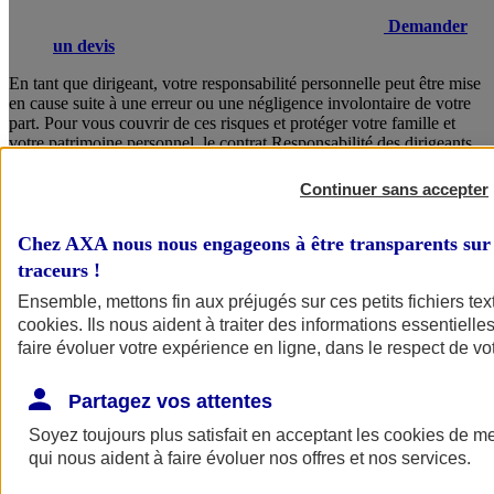
Demander
un devis
En tant que dirigeant, votre responsabilité personnelle peut être mise
en cause suite à une erreur ou une négligence involontaire de votre
part. Pour vous couvrir de ces risques et protéger votre famille et
votre patrimoine personnel, le contrat Responsabilité des dirigeants
AXA vous garantit un accompagnement juridique sans faille, des
solutions concrètes en cas de crise, ainsi que la prise en charge de
Continuer sans accepter
vos frais de défense.
Chez AXA nous nous engageons à être transparents sur 
Consulter les documents d’informations
traceurs
!
Ensemble, mettons fin aux préjugés sur ces petits fichiers te
cookies
. Ils nous aident à traiter des informations essentielles
faire évoluer votre expérience en ligne, dans le respect de vot
Partagez vos attentes
Soyez toujours plus satisfait en acceptant les
cookies
de mes
Voir
le document d'informations sur le produit
qui nous aident à faire évoluer nos offres et nos services.
d'assurance responsabilité civile du dirigeant (CS)