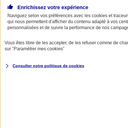
Voir
le document d'informations sur le produit
Enrichissez votre expérience
d'assurance responsabilité civile du dirigeant (CG)
Naviguez selon vos préférences avec les
cookies et traceur
Pourquoi choisir AXA ?
qui nous permettent d'afficher du contenu adapté à vos centr
personnalisées et de suivre la performance de nos campag
Vous êtes libre de les accepter, de les refuser comme de cha
sur
"Paramétrer mes
cookies
"
Consulter notre politique de
cookies
Vous accompagner sur le plan
juridique
Obtenez des informations juridiques par téléphone pour répondre à
vos questions sur le droit civil, pénal, fiscal, administratif ou sur le
droit des sociétés. Vous pouvez aussi disposer d’une analyse
juridique des contrats de travail ou des baux commerciaux.