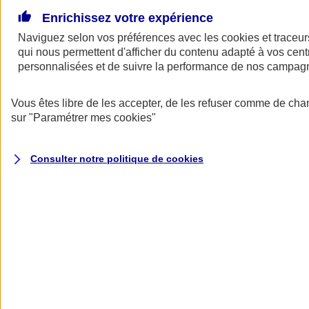
Voir
le document d'informations sur le produit
Enrichissez votre expérience
d'assurance responsabilité civile du dirigeant (CG)
Naviguez selon vos préférences avec les
cookies et traceur
Pourquoi choisir AXA ?
qui nous permettent d'afficher du contenu adapté à vos centr
personnalisées et de suivre la performance de nos campag
Vous êtes libre de les accepter, de les refuser comme de cha
sur
"Paramétrer mes
cookies
"
Consulter notre politique de
cookies
Vous accompagner sur le plan
juridique
Obtenez des informations juridiques par téléphone pour répondre à
vos questions sur le droit civil, pénal, fiscal, administratif ou sur le
droit des sociétés. Vous pouvez aussi disposer d’une analyse
juridique des contrats de travail ou des baux commerciaux.