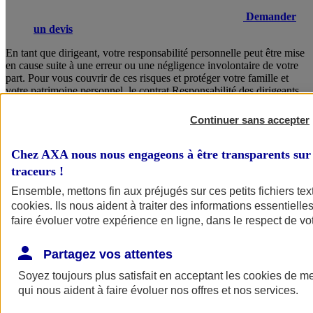
Demander
un devis
En tant que dirigeant, votre responsabilité personnelle peut être mise
en cause suite à une erreur ou une négligence involontaire de votre
part. Pour vous couvrir de ces risques et protéger votre famille et
votre patrimoine personnel, le contrat Responsabilité des dirigeants
AXA vous garantit un accompagnement juridique sans faille, des
solutions concrètes en cas de crise, ainsi que la prise en charge de
Continuer sans accepter
vos frais de défense.
Chez AXA nous nous engageons à être transparents sur 
Consulter les documents d’informations
traceurs
!
Ensemble, mettons fin aux préjugés sur ces petits fichiers te
cookies
. Ils nous aident à traiter des informations essentielles
faire évoluer votre expérience en ligne, dans le respect de vot
Partagez vos attentes
Soyez toujours plus satisfait en acceptant les
cookies
de mes
Voir
le document d'informations sur le produit
qui nous aident à faire évoluer nos offres et nos services.
d'assurance responsabilité civile du dirigeant (CS)